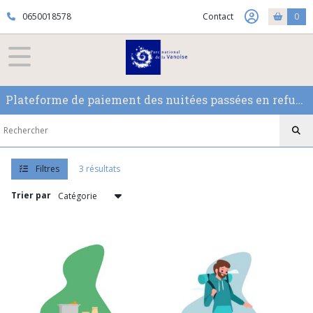
Fermer
0650018578
Contact
0
FILTRES
Tous
Plateforme de paiement des nuitées passées en refuge en période non gardée. ATTENTION, CE SITE N'EST PAS UNE PLATEFORME DE RESERVATION.
les
produits
Nuitée
Adulte
Filtres
3 résultats
(1)
Trier par
Nuitée
Jeune
&
Étudiant
(1)