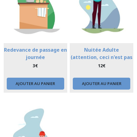
Redevance
de
passage
(1)
Afficher
les
Redevance de passage en
Nuitée Adulte
résultats
journée
(attention, ceci n'est pas
une réservation)
3
€
12
€
AJOUTER AU PANIER
AJOUTER AU PANIER